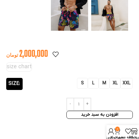
2,000,000
تومان
size chart
S
L
M
XL
XXL
SIZE
افزودن به سبد خرید
0
روشگاه
علاقه مندی
سبد خرید
حساب کاربری من