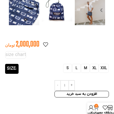
2,000,000
تومان
size chart
S
L
M
XL
XXL
SIZE
افزودن به سبد خرید
0
روشگاه
علاقه مندی
سبد خرید
حساب کاربری من